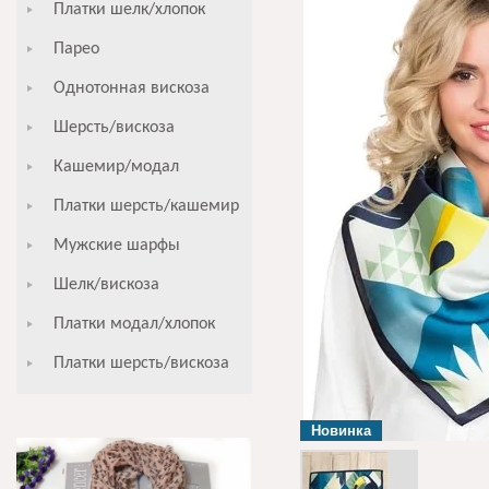
Платки шелк/хлопок
Парео
Однотонная вискоза
Шерсть/вискоза
Кашемир/модал
Платки шерсть/кашемир
Мужские шарфы
Шелк/вискоза
Платки модал/хлопок
Платки шерсть/вискоза
Новинка