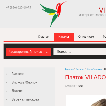
+7 (926) 625-80-75
Главная
Каталог
Оптовикам
Р
Расширенный поиск
Главная
\
Каталог
\
Шелк/вискоза
\ 
Вискоза
Платок VILADO
Вискоза/Хлопок
Артикул:
42201
Латекс
Вареная вискоза