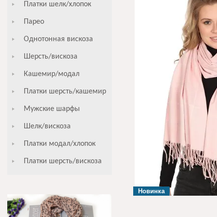
Платки шелк/хлопок
Парео
Однотонная вискоза
Шерсть/вискоза
Кашемир/модал
Платки шерсть/кашемир
Мужские шарфы
Шелк/вискоза
Платки модал/хлопок
Платки шерсть/вискоза
Новинка