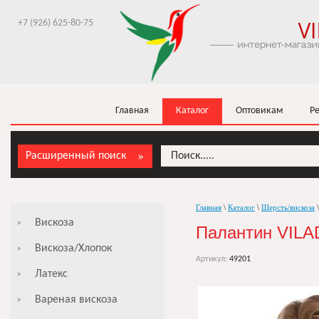
+7 (926) 625-80-75
Главная
Каталог
Оптовикам
Р
Расширенный поиск
Главная
\
Каталог
\
Шерсть/вискоза
\
Вискоза
Палантин VIL
Вискоза/Хлопок
Артикул:
49201
Латекс
Вареная вискоза