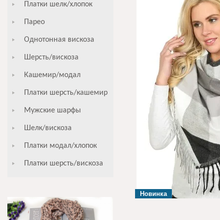
Платки шелк/хлопок
Парео
Однотонная вискоза
Шерсть/вискоза
Кашемир/модал
Платки шерсть/кашемир
Мужские шарфы
Шелк/вискоза
Платки модал/хлопок
Платки шерсть/вискоза
Новинка